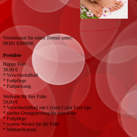
Vereinbaren Sie einen Termin unter:
08381 8309696
Preisliste
Happy Feet
38,00 €
* Verwöhnfußbad
* Fußpflege
* Fußpackung
Wellness für ihre Füße
59,00 €
* Verwöhnfußbad mit Crystal Color Foot Spa
* sanftes Orangepeeling bis zum Knie
* Fußpflege
* warme Wickel für die Füße
* Wirkstoffcream