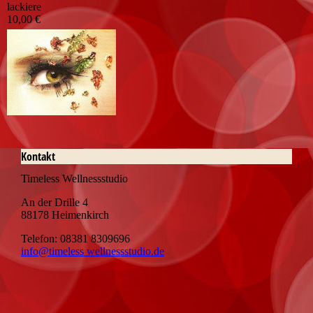
lackiere
10,00 €
Kontakt
Timeless Wellnessstudio
An der Drille 4
88178 Heimenkirch
Telefon: 08381 8309696
info@timeless wellnessstudio.de